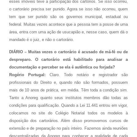
esses imóveis teve a participação dos cartórios. Se isso ocorreu,
o cartorário precisa ser punido. Agora se isso não ocorreu, quem
tem que ser punido são os governos municipal, estadual ou
federal. Muitas vezes acontece que a pessoa tem a posse de uma
área, entra com uma ação de usucapião e, nesse caso, quem dá o
mandado é o juiz, e não o cartorário.
DIÁRIO – Muitas vezes o cartorário é acusado de má-fé ou de
despreparo. O cartorário está habilitado para analisar a
documentação e perceber se ela é autêntica ou forjada?
Rogério Portugal:
Claro. Todo notário e registrador são
profissionais do Direito e, quando não são formados, possuem
mais de 10 anos de prática, em média. Têm toda a condição sim.
Tanto a Anoreg quanto seus institutos membros dão todas as
condições para qualificação. Quando a Lei 11.441 entrou em vigor,
colocamos no site do Colégio Notarial todos os modelos à
disposição dos cartorários. Além disso promovemos cursos de
extensão e de preparação no país inteiro. Fazemos ainda reuniões
descentralizadas da Anoreg para conhecer a realidade de cada