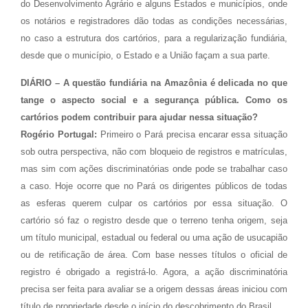
do Desenvolvimento Agrário e alguns Estados e municípios, onde
os notários e registradores dão todas as condições necessárias,
no caso a estrutura dos cartórios, para a regularização fundiária,
desde que o município, o Estado e a União façam a sua parte.
DIÁRIO – A questão fundiária na Amazônia é delicada no que
tange o aspecto social e a segurança pública. Como os
cartórios podem contribuir para ajudar nessa situação?
Rogério Portugal:
Primeiro o Pará precisa encarar essa situação
sob outra perspectiva, não com bloqueio de registros e matrículas,
mas sim com ações discriminatórias onde pode se trabalhar caso
a caso. Hoje ocorre que no Pará os dirigentes públicos de todas
as esferas querem culpar os cartórios por essa situação. O
cartório só faz o registro desde que o terreno tenha origem, seja
um título municipal, estadual ou federal ou uma ação de usucapião
ou de retificação de área. Com base nesses títulos o oficial de
registro é obrigado a registrá-lo. Agora, a ação discriminatória
precisa ser feita para avaliar se a origem dessas áreas iniciou com
título de propriedade desde o início do descobrimento do Brasil.