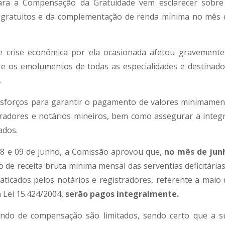
ara a Compensação da Gratuidade vem esclarecer sobre
gratuitos e da complementação de renda mínima no mês 
 crise econômica por ela ocasionada afetou gravemente
re os emolumentos de todas as especialidades e destinado
.
sforços para garantir o pagamento de valores minimamen
tradores e notários mineiros, bem como assegurar a integr
ados.
08 e 09 de junho, a Comissão aprovou que,
no mês de jun
 de receita bruta mínima mensal das serventias deficitárias
ticados pelos notários e registradores, referente a maio 
a Lei 15.424/2004,
serão pagos integralmente.
undo de compensação são limitados, sendo certo que a s