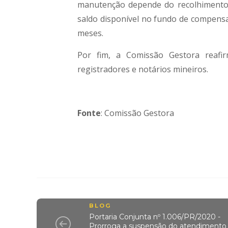
manutenção depende do recolhimento 
saldo disponível no fundo de compensa
meses.
Por fim, a Comissão Gestora reafi
registradores e notários mineiros.
Fonte
: Comissão Gestora
BLOG
Portaria Conjunta nº 1.006/PR/2020 -
Prorroga a suspensão do atendimento