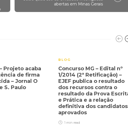
abertas em Minas Gerais
o
BLOG
 – Projeto acaba
Concurso MG – Edital nº
ência de firma
1/2014 (2ª Retificação) –
ida – Jornal O
EJEF publica o resultado
e S. Paulo
dos recursos contra o
resultado da Prova Escrit
e Prática e a relação
definitiva dos candidatos
aprovados
1 min
read