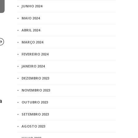
JUNHO 2024
MAIO 2024
ABRIL 2024
MARÇO 2024
FEVEREIRO 2024
BLOG
BLOG
JANEIRO 2024
Dano e pena civil parental
Juiz nega a
DEZEMBRO 2023
é tema de palestra no IX
registro, po
Congresso Brasileiro de
não quer r
NOVEMBRO 2023
Direito de Família
filha
a
OUTUBRO 2023
3 min
read
2 min
read
SETEMBRO 2023
AGOSTO 2023