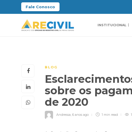
Fale Conosco
INSTITUCIONAL
BLOG
Esclarecimento
sobre os pagam
de 2020
Andressa
,
6 anos ago
1 min
read
1