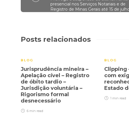
presencial nos Serviços Notariais e de
Registro de Minas Gerais até 15 de julh
Posts relacionados
BLOG
BLOG
Jurisprudência mineira –
Clipping
Apelação cível – Registro
com exig
de óbito tardio –
reconhec
Jurisdição voluntária –
Estado d
Rigorismo formal
1 min
read
desnecessário
6 min
read