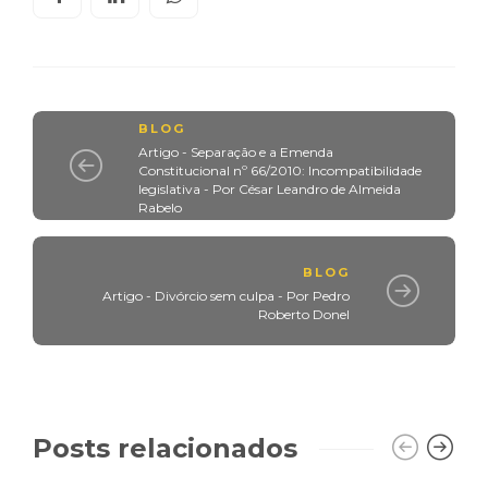
BLOG
Artigo - Separação e a Emenda
Constitucional nº 66/2010: Incompatibilidade
legislativa - Por César Leandro de Almeida
Rabelo
BLOG
Artigo - Divórcio sem culpa - Por Pedro
Roberto Donel
Posts relacionados