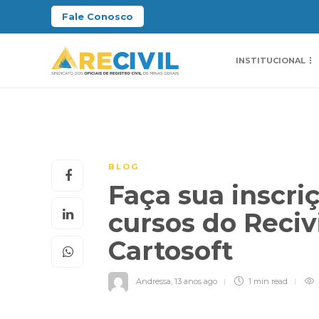
Fale Conosco
INSTITUCIONAL
BLOG
Faça sua inscri
cursos do Recivi
Cartosoft
Andressa
,
13 anos ago
1 min
read