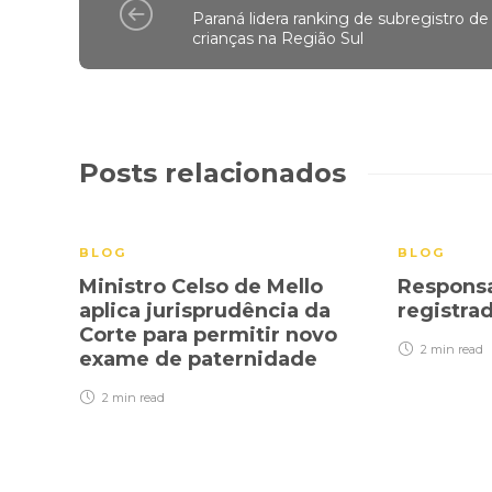
Paraná lidera ranking de subregistro de
crianças na Região Sul
Posts relacionados
BLOG
BLOG
Ministro Celso de Mello
Responsa
aplica jurisprudência da
registra
Corte para permitir novo
2 min
read
exame de paternidade
2 min
read