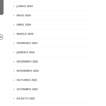
JUNHO 2024
MAIO 2024
ABRIL 2024
MARÇO 2024
FEVEREIRO 2024
JANEIRO 2024
BLOG
BLOG
Tribunal Superior de Nova
Plenário d
DEZEMBRO 2023
York autoriza citação de
fim de exig
NOVEMBRO 2023
divórcio pelo Facebook
para pedir 
OUTUBRO 2023
2 min
read
3 min
read
SETEMBRO 2023
AGOSTO 2023