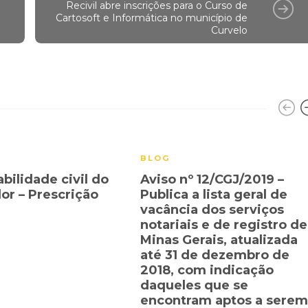
Recivil abre inscrições para o Curso de
Cartosoft e Informática no município de
Curvelo
BLOG
bilidade civil do
Aviso nº 12/CGJ/2019 –
dor – Prescrição
Publica a lista geral de
vacância dos serviços
notariais e de registro de
Minas Gerais, atualizada
até 31 de dezembro de
2018, com indicação
daqueles que se
encontram aptos a serem