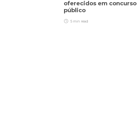
oferecidos em concurso
público
5 min
read