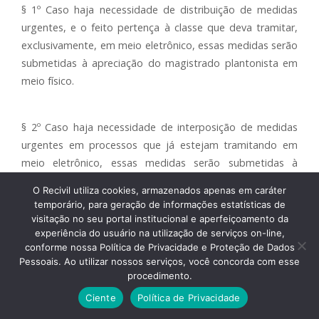
§ 1º Caso haja necessidade de distribuição de medidas
urgentes, e o feito pertença à classe que deva tramitar,
exclusivamente, em meio eletrônico, essas medidas serão
submetidas à apreciação do magistrado plantonista em
meio físico.
§ 2º Caso haja necessidade de interposição de medidas
urgentes em processos que já estejam tramitando em
meio eletrônico, essas medidas serão submetidas à
apreciação do magistrado plantonista em meio físico.
O Recivil utiliza cookies, armazenados apenas em caráter
temporário, para geração de informações estatísticas de
visitação no seu portal institucional e aperfeiçoamento da
Art. 12. Os expedientes físicos processados durante o
experiência do usuário na utilização de serviços on-line,
plantão deverão ser encaminhados à distribuição ou ao
conforme nossa Política de Privacidade e Proteção de Dados
Pessoais. Ao utilizar nossos serviços, você concorda com esse
juízo competente para o seu processamento,
procedimento.
impreterivelmente, no primeiro dia útil imediato ao do
encerramento do plantão, acompanhados das decisões
Ciente
Política de Privacidade
proferidas pelo magistrado plantonista, para digitalização