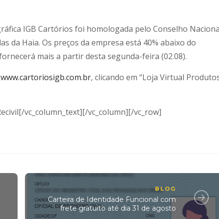
gráfica IGB Cartórios foi homologada pelo Conselho Naciona
ilas da Haia. Os preços da empresa está 40% abaixo do
ornecerá mais a partir desta segunda-feira (02.08).
e
www.cartoriosigb.com.br
, clicando em “Loja Virtual Produto
civil[/vc_column_text][/vc_column][/vc_row]
BLOG
Carteira de Identidade Funcional com
frete gratuito até dia 31 de agosto