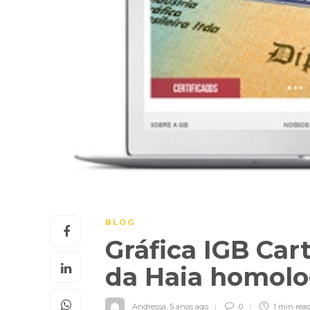
BLOG
Gráfica IGB Car
da Haia homol
Andressa
,
5 anos ago
0
1 min
rea