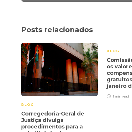
Posts relacionados
BLOG
Comissão
os valor
compens
gratuito
janeiro 
1 min
read
BLOG
Corregedoria-Geral de
Justiça divulga
procedimentos para a