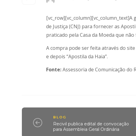
[vc_row][vc_column][vc_column_text]A 
de Justiça (CNJ) para fornecer as Apost
praticado pela Casa da Moeda que não f
A compra pode ser feita através do sit
e depois “Apostila da Haia”.
Fonte:
Assessoria de Comunicação do Re
BLOG
Recivil publica edital de convocação
para Assembleia Geral Ordinária