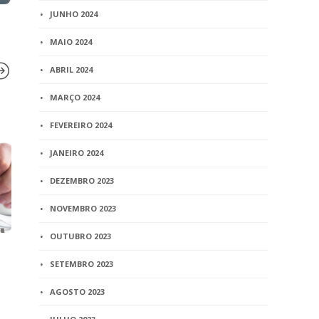
JUNHO 2024
MAIO 2024
ABRIL 2024
MARÇO 2024
BLOG
BLOG
FEVEREIRO 2024
Entre o carimbo e a
Encerradas 
JANEIRO 2024
certificação digital
para o Curs
Informática
DEZEMBRO 2023
7 min
read
de Juiz de 
NOVEMBRO 2023
1 min
read
OUTUBRO 2023
SETEMBRO 2023
AGOSTO 2023