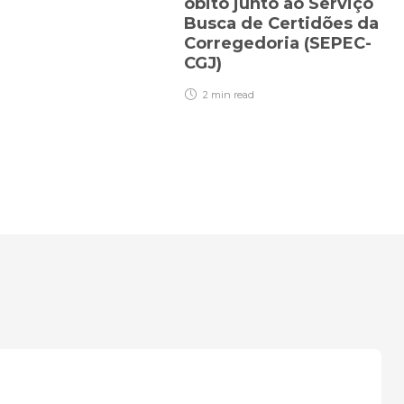
óbito junto ao Serviço
Busca de Certidões da
Corregedoria (SEPEC-
CGJ)
2 min
read