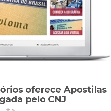
tórios oferece Apostilas
ogada pelo CNJ
d
162