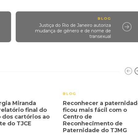
BLOG
Justiça do Rio de Janeiro autoriza
mudança de gênero e de nome de
transexual
BLOG
rgia Miranda
Reconhecer a paternidad
elatório final do
ficou mais fácil com o
 dos cartórios ao
Centro de
te do TJCE
Reconhecimento de
Paternidade do TJMG