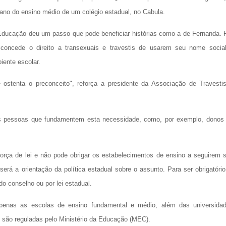
no do ensino médio de um colégio estadual, no Cabula.
 Educação deu um passo que pode beneficiar histórias como a de Fernanda. 
 concede o direito a transexuais e travestis de usarem seu nome socia
biente escolar.
 ostenta o preconceito", reforça a presidente da Associação de Travesti
s pessoas que fundamentem esta necessidade, como, por exemplo, donos
orça de lei e não pode obrigar os estabelecimentos de ensino a seguirem 
será a orientação da política estadual sobre o assunto. Para ser obrigatório
o conselho ou por lei estadual.
penas as escolas de ensino fundamental e médio, além das universida
is são reguladas pelo Ministério da Educação (MEC).