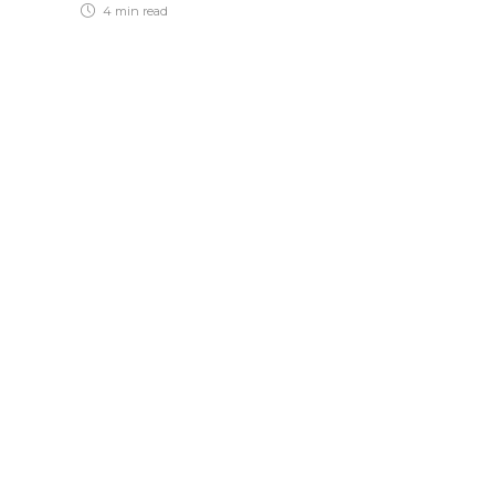
4 min
read