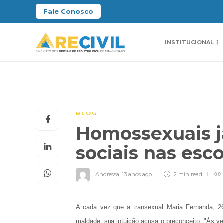
Fale Conosco
INSTITUCIONAL
BLOG
Homossexuais 
sociais nas esc
Andressa
,
13 anos ago
2 min
read
A cada vez que a transexual Maria Fernanda, 26
maldade, sua intuição acusa o preconceito. "Às ve