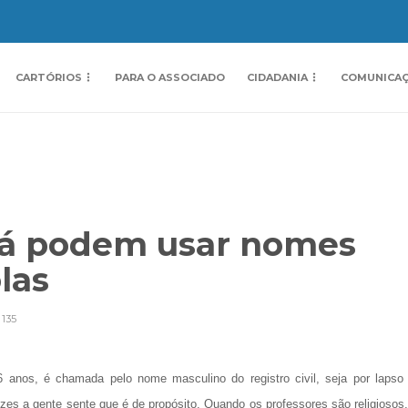
CARTÓRIOS
PARA O ASSOCIADO
CIDADANIA
COMUNICA
já podem usar nomes
olas
135
 anos, é chamada pelo nome masculino do registro civil, seja por lapso
zes a gente sente que é de propósito. Quando os professores são religiosos,