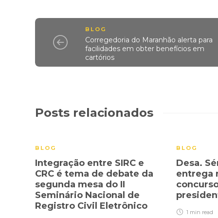
BLOG
Corregedoria do Maranhão alerta para
facilidades em obter benefícios em
cartórios
Posts relacionados
BLOG
BLOG
Integração entre SIRC e
Desa. Sé
CRC é tema de debate da
entrega r
segunda mesa do II
concurso
Seminário Nacional de
presiden
Registro Civil Eletrônico
1 min
read