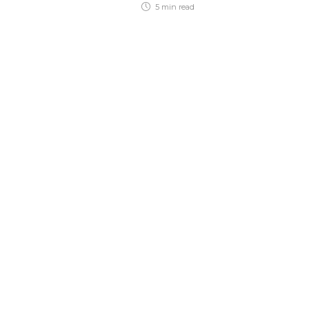
5 min
read