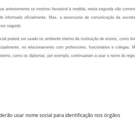
que anteriormente se mostrou favorável à medida, nesta segunda não comen
do informada oficialmente. Mas, a assessoria de comunicação da secreta
ser seguido.
ial poderá ser usado no ambiente interno da instituição de ensino, como lis
incipalmente, no relacionamento com professores, funcionários e colegas. 
xterno, como os diplomas, por exemplo, continuariam a usar o nome do regis
derão usar nome social para identificação nos órgãos