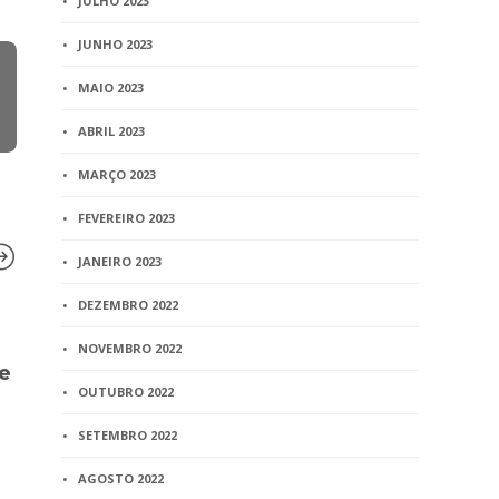
JULHO 2023
JUNHO 2023
MAIO 2023
ABRIL 2023
MARÇO 2023
FEVEREIRO 2023
JANEIRO 2023
DEZEMBRO 2022
BLOG
BLOG
NOVEMBRO 2022
e
Empresas brasileiras têm
Concurso é 
OUTUBRO 2022
120 dias para adotar a
aposentador
certificação digital
público
SETEMBRO 2022
3 min
read
1 min
read
AGOSTO 2022