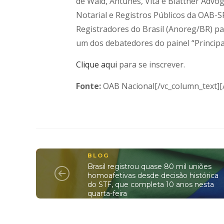
de Wald, Antunes, Vita e Blattner Advo
Notarial e Registros Públicos da OAB-S
Registradores do Brasil (Anoreg/BR) p
um dos debatedores do painel “Principai
Clique aqui
para se inscrever.
Fonte:
OAB Nacional[/vc_column_text][
BLOG
Brasil registrou quase 80 mil uniões
homoafetivas desde decisão histórica
do STF, que completa 10 anos nesta
quarta-feira