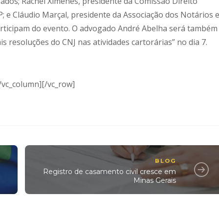
gados; Rachel Ximenes, presidente da Comissão Direito
P; e Cláudio Marçal, presidente da Associação dos Notários 
articipam do evento. O advogado André Abelha será também
s resoluções do CNJ nas atividades cartorárias” no dia 7.
/vc_column][/vc_row]
BLOG
Registro de casamento civil cresce em
Minas Gerais