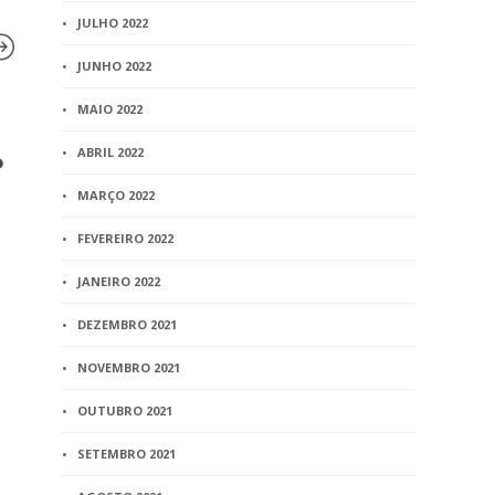
JULHO 2022
JUNHO 2022
MAIO 2022
BLOG
ABRIL 2022
o
Clipping – Projeto divide
Judiciário – Jornal Estado
MARÇO 2022
de Minas
FEVEREIRO 2022
3 min
read
JANEIRO 2022
DEZEMBRO 2021
BLOG
Portaria Co
NOVEMBRO 2021
1.118/PR/20
a retomada
OUTUBRO 2021
presenciai
SETEMBRO 2021
que menci