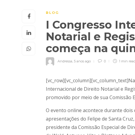
BLOG
I Congresso Int
Notarial e Regi
começa na quin
Andressa
,
5 anos ago
0
1 min
rea
[vc_row][vc_column][vc_column_text]Na 
Internacional de Direito Notarial e Re
promovido por meio de sua Comissão Esp
O evento online acontece durante dois 
apresentações do Felipe de Santa Cruz,
presidente da Comissão Especial de Dir