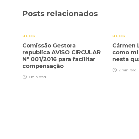
Posts relacionados
BLOG
BLOG
Comissão Gestora
Cármen L
republica AVISO CIRCULAR
como min
Nº 001/2016 para facilitar
nesta qu
compensação
2 min
read
1 min
read