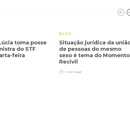
BLOG
úcia toma posse
Situação jurídica da uniã
istra do STF
de pessoas do mesmo
arta-feira
sexo é tema do Momento
Recivil
1 min
read