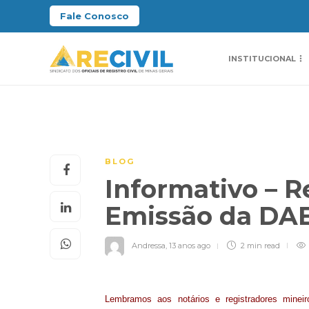
Fale Conosco
INSTITUCIONAL
BLOG
Informativo – R
Emissão da DAE
Andressa
,
13 anos ago
2 min
read
Lembramos aos notários e registradores minei