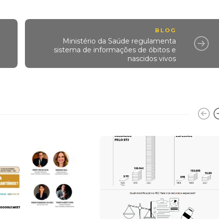
BLOG
Ministério da Saúde regulamenta
sistema de informações de óbitos e
nascidos vivos