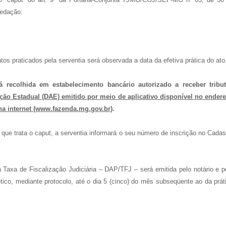
redação:
os praticados pela serventia será observada a data da efetiva prática do ato
rá recolhida em estabelecimento bancário autorizado a receber tribu
ão Estadual (DAE) emitido por meio de aplicativo disponível no ender
na internet (www.fazenda.mg.gov.br)
.
ue trata o caput, a serventia informará o seu número de inscrição no Cadas
 Taxa de Fiscalização Judiciária – DAP/TFJ – será emitida pelo notário e p
ico, mediante protocolo, até o dia 5 (cinco) do mês subseqüente ao da prát