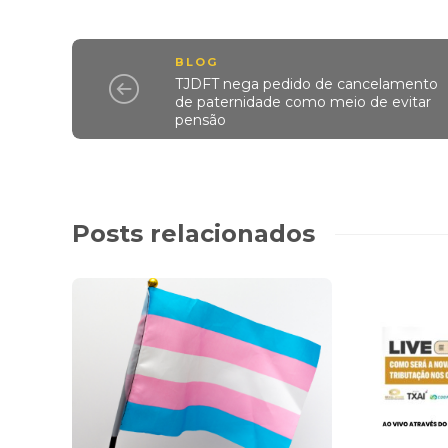
BLOG
TJDFT nega pedido de cancelamento
de paternidade como meio de evitar
pensão
Posts relacionados