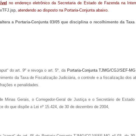
ível
no endereço eletrônico da Secretaria de Estado de Fazenda na Inter
exTFJ.jsp
, atendendo ao disposto na Portaria-Conjunta abaixo.
tera a Portaria-Conjunta 03/05 que disciplina o recolhimento da Taxa
caput“ do art. 9º e revoga o art. 5º, da
Portaria-Conjunta TJMG/CGJ/SEF-MG
lhimento da Taxa de Fiscalização Judiciária, o controle e a fiscalização dos a
nfrações e penalidades.
de Minas Gerais, o Corregedor-Geral de Justiça e o Secretário de Estado
ce do que dispõe a Lei nº 15.424, de 30 de dezembro de 2004,
 e o “caput“ do art. 9º da Portaria-Conjunta TJMG/CGJ/SEF-MG nº 03, de 30