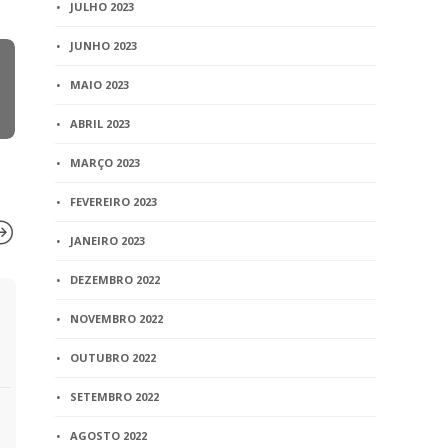
JULHO 2023
JUNHO 2023
MAIO 2023
ABRIL 2023
MARÇO 2023
FEVEREIRO 2023
JANEIRO 2023
DEZEMBRO 2022
BLOG
BLOG
NOVEMBRO 2022
Representantes do Fundo
Aviso nº 4/
dos Registradores Civis do
sobre a pub
OUTUBRO 2022
Tocantins visitam o
Provimento
SETEMBRO 2022
Recivil
Corregedor
Justiça nº 
AGOSTO 2022
1 min
read
dispõe sob