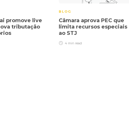
BLOG
ai promove live
Câmara aprova PEC que
nova tributação
limita recursos especiais
órios
ao STJ
4 min
read