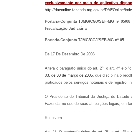
exclusivamente por meio de aplicativo dispon
http://daeonline.fazenda.mg.gov.br/DAEOnline/ind
Portaria-Conjunta TJMG/CGJ/SEF-MG nº 05/08 al
Fiscalização Judiciária
Portaria-Conjunta TJMG/CGJ/SEF-MG nº 05
De 17 De Dezembro De 2008
Altera o parágrafo único do art. 2º, o art. 4º e o “
03, de 30 de março de 2005
, que disciplina o reco
praticados pelos serviços notariais e de registro, i
O Presidente do Tribunal de Justiça do Estado 
Fazenda, no uso de suas atribuições legais, em fa
Resolvem:
Art. 1º. O parágrafo único do art. 2º, o art. 4º