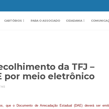
CARTÓRIOS
PARA O ASSOCIADO
CIDADANIA
COMUNICA
ecolhimento da TFJ –
 por meio eletrônico
145
ros, que o
Documento de Arrecadação Estadual (DAE) deverá ser emit