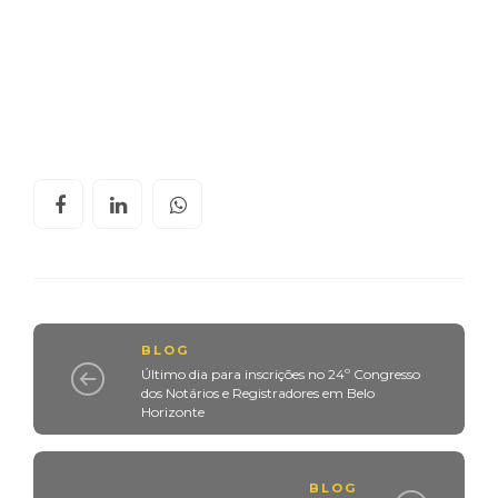
BLOG
Último dia para inscrições no 24º Congresso
dos Notários e Registradores em Belo
Horizonte
BLOG