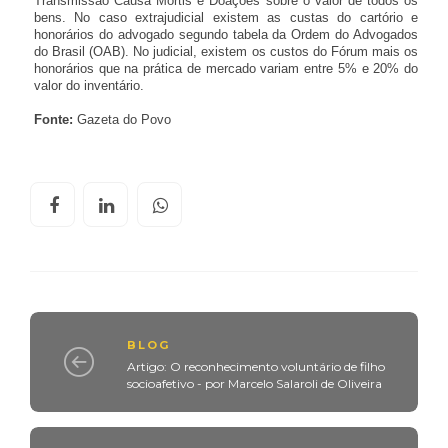
Transmissão Causa Mortis e Doações sobre o valor de todos os
bens. No caso extrajudicial existem as custas do cartório e
honorários do advogado segundo tabela da Ordem do Advogados
do Brasil (OAB). No judicial, existem os custos do Fórum mais os
honorários que na prática de mercado variam entre 5% e 20% do
valor do inventário.
Fonte:
Gazeta do Povo
BLOG
Artigo: O reconhecimento voluntário de filho
socioafetivo - por Marcelo Salaroli de Oliveira