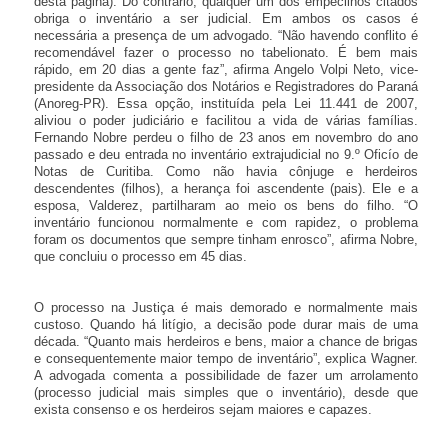
desta página). Do contrário, qualquer um dos empecilhos citados
obriga o inventário a ser judicial. Em ambos os casos é
necessária a presença de um advogado. “Não havendo conflito é
recomendável fazer o processo no tabelionato. É bem mais
rápido, em 20 dias a gente faz”, afirma Angelo Volpi Neto, vice-
presidente da Associação dos Notários e Registradores do Paraná
(Anoreg-PR). Essa opção, instituída pela Lei 11.441 de 2007,
aliviou o poder judiciário e facilitou a vida de várias famílias.
Fernando Nobre perdeu o filho de 23 anos em novembro do ano
passado e deu entrada no inventário extrajudicial no 9.º Oficío de
Notas de Curitiba. Como não havia cônjuge e herdeiros
descendentes (filhos), a herança foi ascendente (pais). Ele e a
esposa, Valderez, partilharam ao meio os bens do filho. “O
inventário funcionou normalmente e com rapidez, o problema
foram os documentos que sempre tinham enrosco”, afirma Nobre,
que concluiu o processo em 45 dias.
O processo na Justiça é mais demorado e normalmente mais
custoso. Quando há litígio, a decisão pode durar mais de uma
década. “Quanto mais herdeiros e bens, maior a chance de brigas
e consequentemente maior tempo de inventário”, explica Wagner.
A advogada comenta a possibilidade de fazer um arrolamento
(processo judicial mais simples que o inventário), desde que
exista consenso e os herdeiros sejam maiores e capazes.