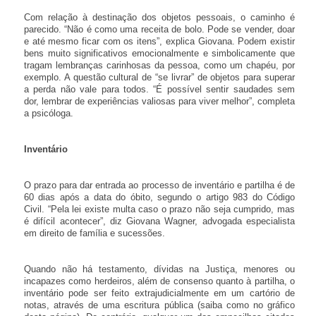
Com relação à destinação dos objetos pessoais, o caminho é
parecido. “Não é como uma receita de bolo. Pode se vender, doar
e até mesmo ficar com os itens”, explica Giovana. Podem existir
bens muito significativos emocionalmente e simbolicamente que
tragam lembranças carinhosas da pessoa, como um chapéu, por
exemplo. A questão cultural de “se livrar” de objetos para superar
a perda não vale para todos. “É possível sentir saudades sem
dor, lembrar de experiências valiosas para viver melhor”, completa
a psicóloga.
Inventário
O prazo para dar entrada ao processo de inventário e partilha é de
60 dias após a data do óbito, segundo o artigo 983 do Código
Civil. “Pela lei existe multa caso o prazo não seja cumprido, mas
é difícil acontecer”, diz Giovana Wagner, advogada especialista
em direito de família e sucessões.
Quando não há testamento, dívidas na Justiça, menores ou
incapazes como herdeiros, além de consenso quanto à partilha, o
inventário pode ser feito extrajudicialmente em um cartório de
notas, através de uma escritura pública (saiba como no gráfico