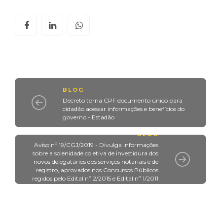
BLOG
Decreto torna CPF documento único para
cidadão acessar informações e benefícios do
governo - Estadão
BLOG
Aviso nº 19/CGJ/2019 - Divulga informações
sobre a solenidade coletiva de investidura dos
novos delegatários dos serviços notariais e de
registro, aprovados nos Concursos Públicos
regidos pelo Edital nº 2/2015 e Edital nº 1/2011
(por decisão judicial).