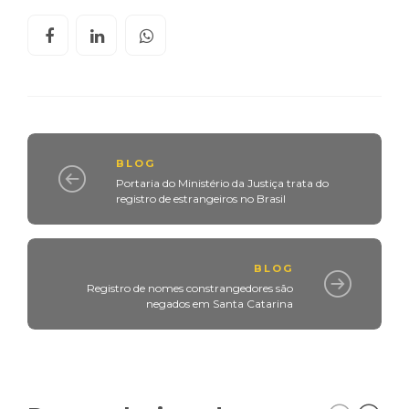
BLOG
Portaria do Ministério da Justiça trata do
registro de estrangeiros no Brasil
BLOG
Registro de nomes constrangedores são
negados em Santa Catarina