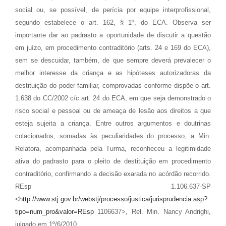
social ou, se possível, de perícia por equipe interprofissional,
segundo estabelece o art. 162, § 1º, do ECA. Observa ser
importante dar ao padrasto a oportunidade de discutir a questão
em juízo, em procedimento contraditório (arts. 24 e 169 do ECA),
sem se descuidar, também, de que sempre deverá prevalecer o
melhor interesse da criança e as hipóteses autorizadoras da
destituição do poder familiar, comprovadas conforme dispõe o art.
1.638 do CC/2002 c/c art. 24 do ECA, em que seja demonstrado o
risco social e pessoal ou de ameaça de lesão aos direitos a que
esteja sujeita a criança. Entre outros argumentos e doutrinas
colacionados, somadas às peculiaridades do processo, a Min.
Relatora, acompanhada pela Turma, reconheceu a legitimidade
ativa do padrasto para o pleito de destituição em procedimento
contraditório, confirmando a decisão exarada no acórdão recorrido.
REsp 1.106.637-SP
<
http://www.stj.gov.br/webstj/processo/justica/jurisprudencia.asp?
tipo=num_pro&valor=REsp
1106637>, Rel. Min. Nancy Andrighi,
julgado em 1º/6/2010.