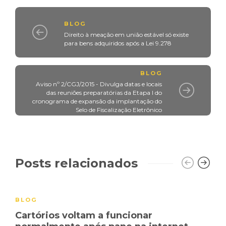
BLOG
Direito à meação em união estável só existe
para bens adquiridos após a Lei 9.278
BLOG
Aviso nº 2/CGJ/2015 - Divulga datas e locais
das reuniões preparatórias da Etapa I do
cronograma de expansão da implantação do
Selo de Fiscalização Eletrônico
Posts relacionados
BLOG
Cartórios voltam a funcionar