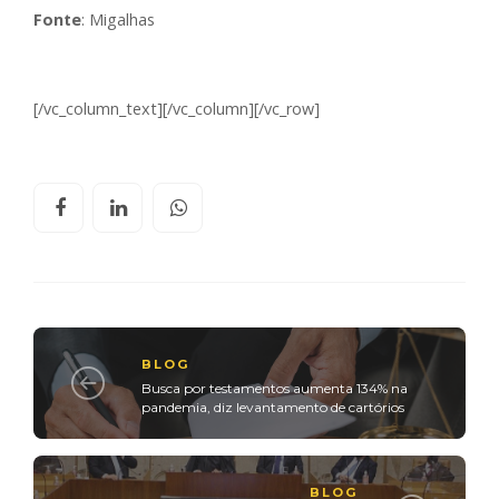
Fonte
: Migalhas
[/vc_column_text][/vc_column][/vc_row]
BLOG
Busca por testamentos aumenta 134% na
pandemia, diz levantamento de cartórios
BLOG