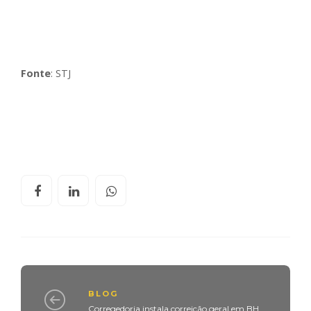
Fonte
: STJ
BLOG
Corregedoria instala correição geral em BH