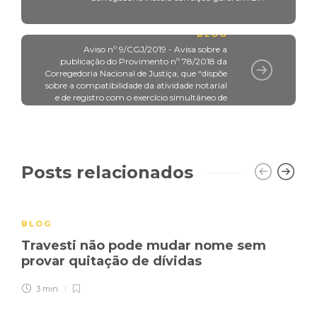
BLOG
Aviso nº 9/CGJ/2019 - Avisa sobre a
publicação do Provimento nº 78/2018 da
Corregedoria Nacional de Justiça, que “dispõe
sobre a compatibilidade da atividade notarial
e de registro com o exercício simultâneo de
mandato eletivo"
Posts relacionados
BLOG
Travesti não pode mudar nome sem
provar quitação de dívidas
3 min