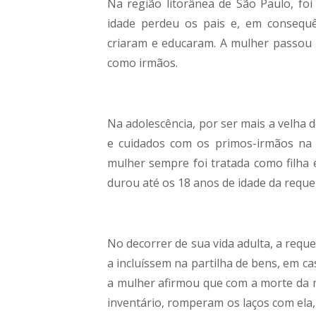
Na região litorânea de São Paulo, foi
idade perdeu os pais e, em consequên
criaram e educaram. A mulher passou a
como irmãos.
Na adolescência, por ser mais a velha 
e cuidados com os primos-irmãos na tr
mulher sempre foi tratada como filha
durou até os 18 anos de idade da requer
No decorrer de sua vida adulta, a requ
a incluíssem na partilha de bens, em 
a mulher afirmou que com a morte da m
inventário, romperam os laços com ela