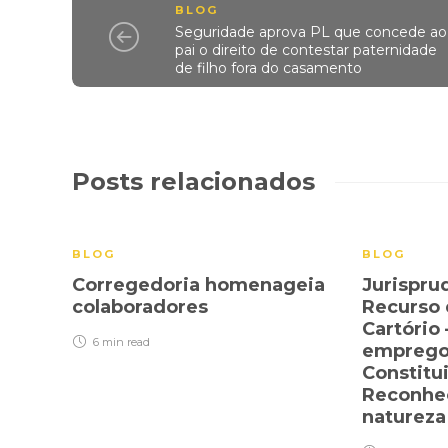
BLOG
Seguridade aprova PL que concede ao
pai o direito de contestar paternidade
de filho fora do casamento
Posts relacionados
BLOG
BLOG
Corregedoria homenageia
Jurispru
colaboradores
Recurso 
Cartório 
6 min
read
emprego 
Constitu
Reconhe
natureza