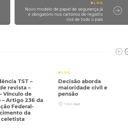
BLOG
Novo modelo de papel de segurança já
é obrigatório nos cartórios de registro
civil de todo o país
BLOG
dência TST –
Decisão aborda
de revista –
maioridade civil e
– Vínculo de
pensão
– Artigo 236 da
1 min
read
ição Federal-
cimento da
 celetista