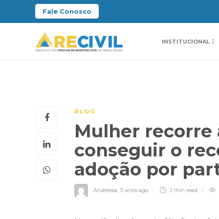
Fale Conosco
INSTITUCIONAL
BLOG
Mulher recorre à
conseguir o re
adoção por part
Andressa
,
11 anos ago
2 min
read