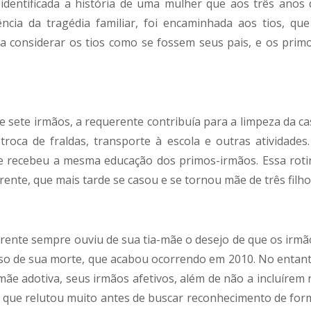
 identificada a história de uma mulher que aos três anos 
cia da tragédia familiar, foi encaminhada aos tios, que
 considerar os tios como se fossem seus pais, e os primo
de sete irmãos, a requerente contribuía para a limpeza da ca
oca de fraldas, transporte à escola e outras atividades.
 e recebeu a mesma educação dos primos-irmãos. Essa roti
ente, que mais tarde se casou e se tornou mãe de três filho
erente sempre ouviu de sua tia-mãe o desejo de que os irmã
caso de sua morte, que acabou ocorrendo em 2010. No entant
ãe adotiva, seus irmãos afetivos, além de não a incluírem 
, que relutou muito antes de buscar reconhecimento de for