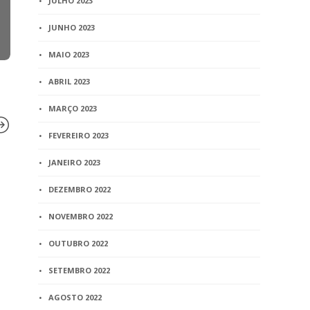
JULHO 2023
JUNHO 2023
MAIO 2023
ABRIL 2023
MARÇO 2023
FEVEREIRO 2023
JANEIRO 2023
BLOG
BLOG
DEZEMBRO 2022
Mais 3 cidades mineiras
Lei do Divó
recebem o Ministério
atuação do
NOVEMBRO 2022
Público Itinerante
Nelson Car
OUTUBRO 2022
2 min
read
1 min
read
SETEMBRO 2022
AGOSTO 2022