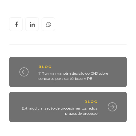
BLOG
1ª Turma mantém decisão do CNJ sobre
concurso para cartórios em PE
BLOG
Extrajudicialização de procedimentos reduz
prazos de processo