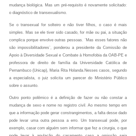
mudança biológica. Mas um pré-requisito é novamente solicitado:
o diagnóstico de transexualismo.
Se o transexual for solteiro e não tiver filhos, o caso é mais
simples. Mas se ele tiver sido casado, for mãe ou pai, a situação
complica porque envolve outras pessoas. ´Mas esses fatores não
são impossibilitadores`, ponderou a presidente da Comissão de
Apoio à Diversidade Sexual e Combate à Homofobia da OAB-PE e
professora de direito de família da Universidade Católica de
Pernambuco (Unicap), Maria Rita Holanda.Nesses casos, segundo
a especialista, o juiz solicita um parecer do Ministério Público
sobre o assunto.
Outro ponto polêmico é a definição de fazer ou não constar a
mudança de sexo e nome no registro civil. Ao mesmo tempo em
que a informação pode gerar constrangimentos, a falta desse dado
pode levar uma outra pessoa a erro. Um transexual pode, por
exemplo, casar com alguém sem informar que fez a cirurgia, o que
pode levar à anulação do casamento caso a omissão seja