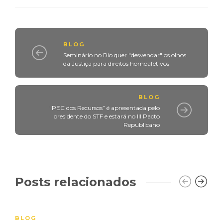
BLOG
Seminário no Rio quer "desvendar" os olhos
da Justiça para direitos homoafetivos
BLOG
"PEC dos Recursos” é apresentada pelo
presidente do STF e estará no III Pacto
Republicano
Posts relacionados
BLOG