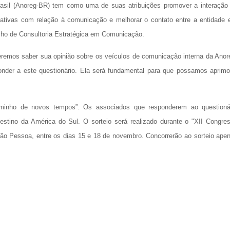
rasil (Anoreg-BR) tem como uma de suas atribuições promover a interação
ctativas com relação à comunicação e melhorar o contato entre a entidade 
alho de Consultoria Estratégica em Comunicação.
remos saber sua opinião sobre os veículos de comunicação interna da Anor
der a este questionário. Ela será fundamental para que possamos aprimo
minho de novos tempos”. Os associados que responderem ao questioná
stino da América do Sul. O sorteio será realizado durante o "XII Congre
 João Pessoa, entre os dias 15 e 18 de novembro. Concorrerão ao sorteio ape