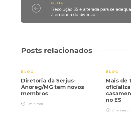
BLOG
Resolução 35 é alterada para se adequa
à emenda do divórcio
Posts relacionados
BLOG
BLOG
Diretoria da Serjus-
Mais de 
Anoreg/MG tem novos
oficiali
membros
casament
no ES
1 min
read
2 min
read