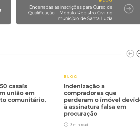
BLOG
Encerradas as inscrições para Curso de
r
Qualificação – Módulo Registro Civil no
município de Santa Luzia
BLOG
150 casais
Indenização a
zam união em
compradores que
o comunitário,
perderam o imóvel devid
à assinatura falsa em
procuração
3 min
read