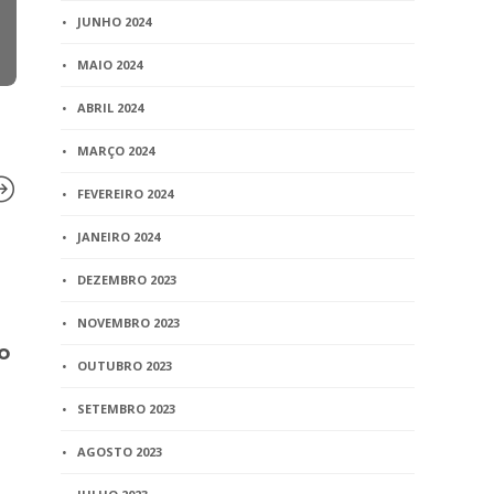
JUNHO 2024
MAIO 2024
ABRIL 2024
MARÇO 2024
FEVEREIRO 2024
JANEIRO 2024
BLOG
BLOG
DEZEMBRO 2023
Jurisprudência do STJ –
Artigo – Su
NOVEMBRO 2023
Inventário – Colação –
empregado
o
Legitimidade –
atividade no
OUTUBRO 2023
Testamenteiro
registral: p
e jurisprud
SETEMBRO 2023
1 min
read
majoritári
pela sua oc
AGOSTO 2023
Carine Nak