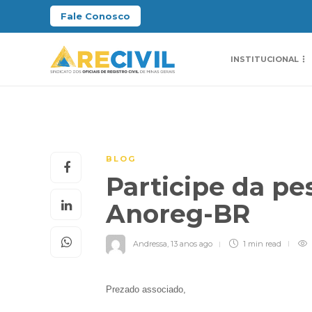
Fale Conosco
INSTITUCIONAL
BLOG
Participe da pe
Anoreg-BR
Andressa
,
13 anos ago
1 min
read
Prezado associado,