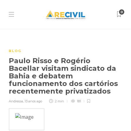
0
BLOG
Paulo Risso e Rogério
Bacellar visitam sindicato da
Bahia e debatem
funcionamento dos cartórios
recentemente privatizados
Andressa
,
13 anos ago
2 min
181