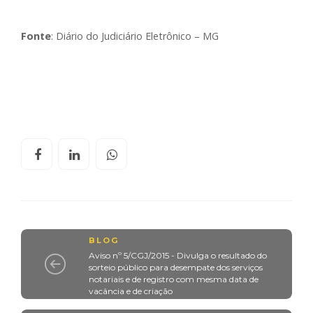
Fonte
: Diário do Judiciário Eletrônico – MG
BLOG
Aviso nº 5/CGJ/2015 - Divulga o resultado do
sorteio público para desempate dos serviços
notariais e de registro com mesma data de
vacância e de criação