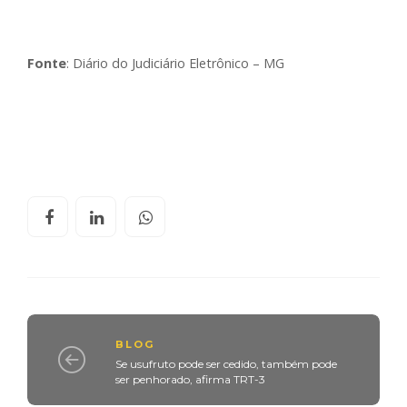
Fonte
: Diário do Judiciário Eletrônico – MG
BLOG
Se usufruto pode ser cedido, também pode
ser penhorado, afirma TRT-3