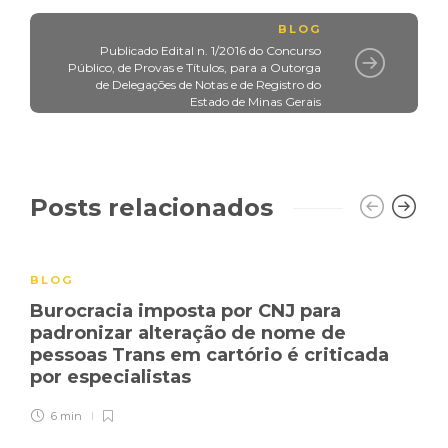
BLOG
Publicado Edital n. 1/2016 do Concurso
Público, de Provas e Títulos, para a Outorga
de Delegações de Notas e de Registro do
Estado de Minas Gerais
Posts relacionados
BLOG
Burocracia imposta por CNJ para
padronizar alteração de nome de
pessoas Trans em cartório é criticada
por especialistas
6 min