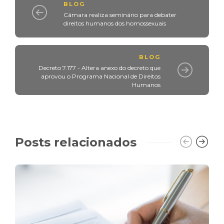
BLOG
Câmara realiza seminário para debater
direitos humanos dos homossexuais
BLOG
Decreto 7.177 - Altera anexo do decreto que
aprovou o Programa Nacional de Direitos
Humanos
Posts relacionados