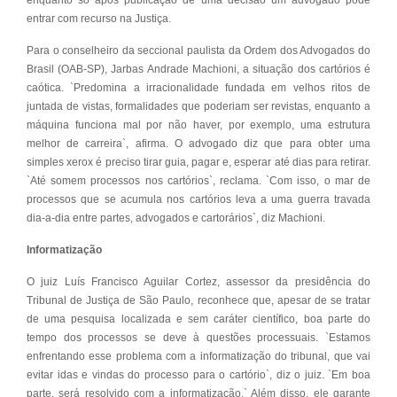
entrar com recurso na Justiça.
Para o conselheiro da seccional paulista da Ordem dos Advogados do
Brasil (OAB-SP), Jarbas Andrade Machioni, a situação dos cartórios é
caótica. `Predomina a irracionalidade fundada em velhos ritos de
juntada de vistas, formalidades que poderiam ser revistas, enquanto a
máquina funciona mal por não haver, por exemplo, uma estrutura
melhor de carreira`, afirma. O advogado diz que para obter uma
simples xerox é preciso tirar guia, pagar e, esperar até dias para retirar.
`Até somem processos nos cartórios`, reclama. `Com isso, o mar de
processos que se acumula nos cartórios leva a uma guerra travada
dia-a-dia entre partes, advogados e cartorários`, diz Machioni.
Informatização
O juiz Luís Francisco Aguilar Cortez, assessor da presidência do
Tribunal de Justiça de São Paulo, reconhece que, apesar de se tratar
de uma pesquisa localizada e sem caráter científico, boa parte do
tempo dos processos se deve à questões processuais. `Estamos
enfrentando esse problema com a informatização do tribunal, que vai
evitar idas e vindas do processo para o cartório`, diz o juiz. `Em boa
parte, será resolvido com a informatização.` Além disso, ele garante