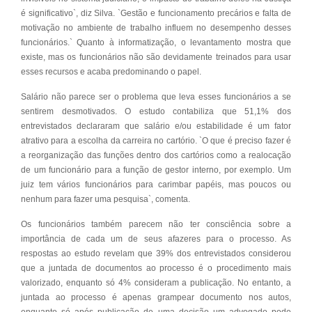
é significativo`, diz Silva. `Gestão e funcionamento precários e falta de
motivação no ambiente de trabalho influem no desempenho desses
funcionários.` Quanto à informatização, o levantamento mostra que
existe, mas os funcionários não são devidamente treinados para usar
esses recursos e acaba predominando o papel.
Salário não parece ser o problema que leva esses funcionários a se
sentirem desmotivados. O estudo contabiliza que 51,1% dos
entrevistados declararam que salário e/ou estabilidade é um fator
atrativo para a escolha da carreira no cartório. `O que é preciso fazer é
a reorganização das funções dentro dos cartórios como a realocação
de um funcionário para a função de gestor interno, por exemplo. Um
juiz tem vários funcionários para carimbar papéis, mas poucos ou
nenhum para fazer uma pesquisa`, comenta.
Os funcionários também parecem não ter consciência sobre a
importância de cada um de seus afazeres para o processo. As
respostas ao estudo revelam que 39% dos entrevistados considerou
que a juntada de documentos ao processo é o procedimento mais
valorizado, enquanto só 4% consideram a publicação. No entanto, a
juntada ao processo é apenas grampear documento nos autos,
enquanto só após publicação de uma decisão um advogado pode