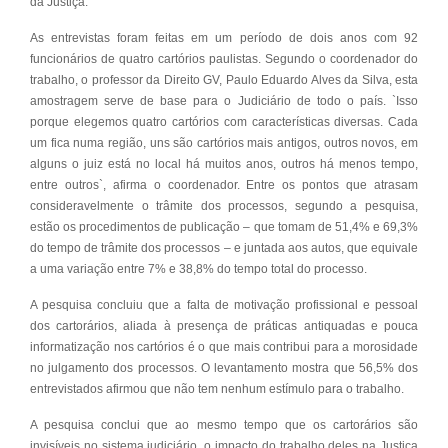
da Justiça.
As entrevistas foram feitas em um período de dois anos com 92
funcionários de quatro cartórios paulistas. Segundo o coordenador do
trabalho, o professor da Direito GV, Paulo Eduardo Alves da Silva, esta
amostragem serve de base para o Judiciário de todo o país. `Isso
porque elegemos quatro cartórios com características diversas. Cada
um fica numa região, uns são cartórios mais antigos, outros novos, em
alguns o juiz está no local há muitos anos, outros há menos tempo,
entre outros`, afirma o coordenador. Entre os pontos que atrasam
consideravelmente o trâmite dos processos, segundo a pesquisa,
estão os procedimentos de publicação – que tomam de 51,4% e 69,3%
do tempo de trâmite dos processos – e juntada aos autos, que equivale
a uma variação entre 7% e 38,8% do tempo total do processo.
A pesquisa concluiu que a falta de motivação profissional e pessoal
dos cartorários, aliada à presença de práticas antiquadas e pouca
informatização nos cartórios é o que mais contribui para a morosidade
no julgamento dos processos. O levantamento mostra que 56,5% dos
entrevistados afirmou que não tem nenhum estímulo para o trabalho.
A pesquisa conclui que ao mesmo tempo que os cartorários são
invisíveis no sistema judiciário, o impacto do trabalho deles na Justiça