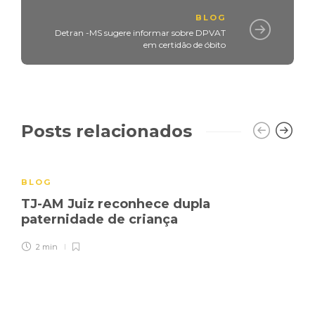
BLOG
Detran -MS sugere informar sobre DPVAT
em certidão de óbito
Posts relacionados
BLOG
TJ-AM Juiz reconhece dupla
paternidade de criança
2 min