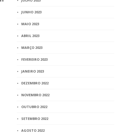
JULHO 2023
instalação da Correição
do registr
Ordinária Geral da
JUNHO 2023
de filho de 
Comarca de Belo
homoafetiv
MAIO 2023
Horizonte
no Cartório
Civil
ABRIL 2023
1 min
read
2 min
read
MARÇO 2023
FEVEREIRO 2023
JANEIRO 2023
DEZEMBRO 2022
NOVEMBRO 2022
OUTUBRO 2022
SETEMBRO 2022
AGOSTO 2022