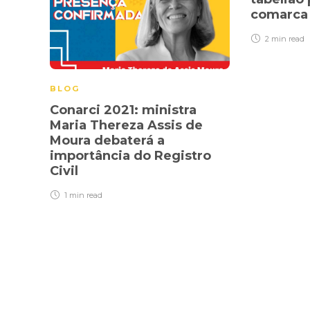
comarc
2 min
read
BLOG
Conarci 2021: ministra
Maria Thereza Assis de
Moura debaterá a
importância do Registro
Civil
1 min
read