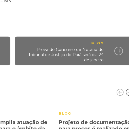
 – MS
BLOG
Prova do Concurso de Notário do
Tribunal de Justiça do Pará será dia 24
de janeiro
BLOG
amplia atuação de
Projeto de documentaçã
 para o âmbito da
para presos é realizado 