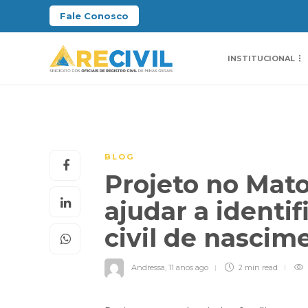
Fale Conosco
INSTITUCIONAL
BLOG
Projeto no Mato
ajudar a identif
civil de nasci
Andressa
,
11 anos ago
2 min
read