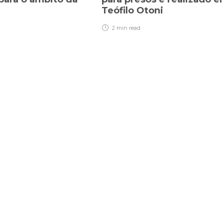
a
Teófilo Otoni
2 min
read