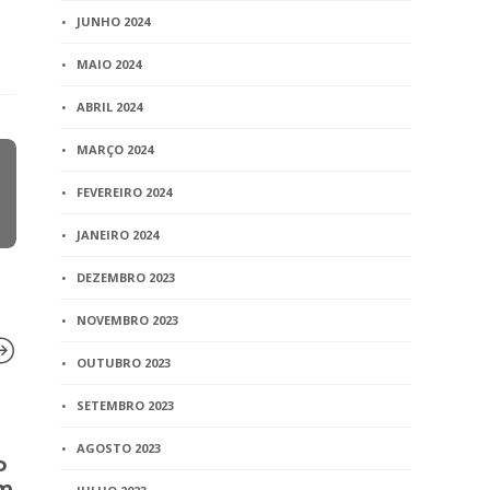
JUNHO 2024
MAIO 2024
ABRIL 2024
MARÇO 2024
FEVEREIRO 2024
JANEIRO 2024
DEZEMBRO 2023
NOVEMBRO 2023
OUTUBRO 2023
SETEMBRO 2023
BLOG
BLOG
AGOSTO 2023
o
TJMG publica edital para
Justiça de 
em
audiência pública de
reconhece a