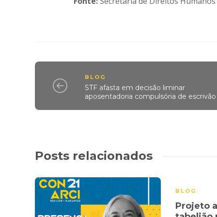
Fonte:
Secretaria de Direitos Humanos
BLOG
STF afasta em decisão liminar
aposentadoria compulsória de escrivão
Posts relacionados
BLOG
Projeto 
tabelião