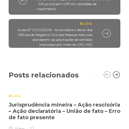
- MS já incluem CPF em certidões de
nascimento
BLOG
Aviso Nº 2/CGJ/2016 - Avisa sobre o dever dos
Oficiais do Registro Civil das Pessoas Naturais
atenderem às solicitações de certidão
realizadas por meio da CRC-MG
Posts relacionados
BLOG
Jurisprudência mineira – Ação rescisória
– Ação declaratória – União de fato – Erro
de fato presente
13 min