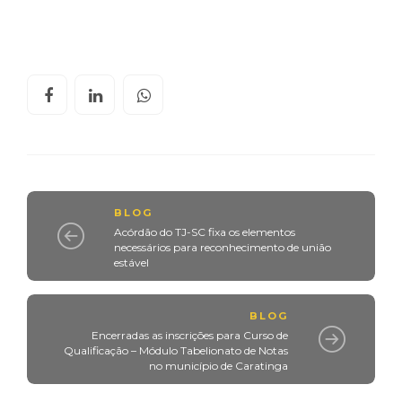
BLOG
Acórdão do TJ-SC fixa os elementos
necessários para reconhecimento de união
estável
BLOG
Encerradas as inscrições para Curso de
Qualificação – Módulo Tabelionato de Notas
no município de Caratinga