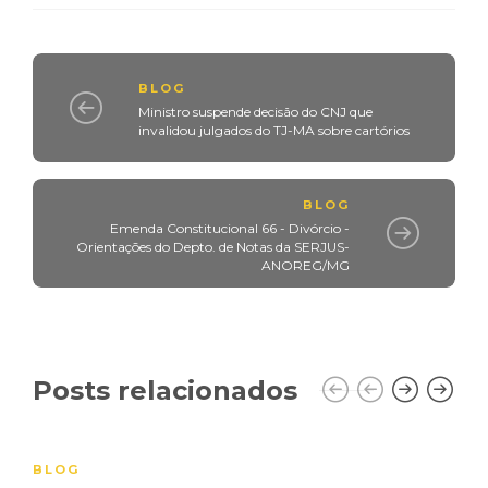
BLOG
Ministro suspende decisão do CNJ que
invalidou julgados do TJ-MA sobre cartórios
BLOG
Emenda Constitucional 66 - Divórcio -
Orientações do Depto. de Notas da SERJUS-
ANOREG/MG
Posts relacionados
BLOG