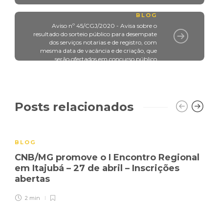
BLOG
Aviso nº 45/CGJ/2020 - Avisa sobre o
resultado do sorteio público para desempate
dos serviços notarias e de registro, com
mesma data de vacância e de criação, que
serão ofertados em concurso público
Posts relacionados
BLOG
CNB/MG promove o I Encontro Regional
em Itajubá – 27 de abril – Inscrições
abertas
2 min