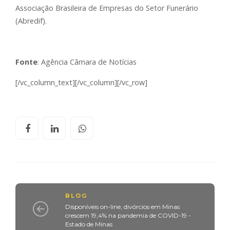
Associação Brasileira de Empresas do Setor Funerário
(Abredif).
Fonte
: Agência Câmara de Notícias
[/vc_column_text][/vc_column][/vc_row]
BLOG
Disponíveis on-line, divórcios em Minas
crescem 19,4% na pandemia de COVID-19 -
Estado de Minas