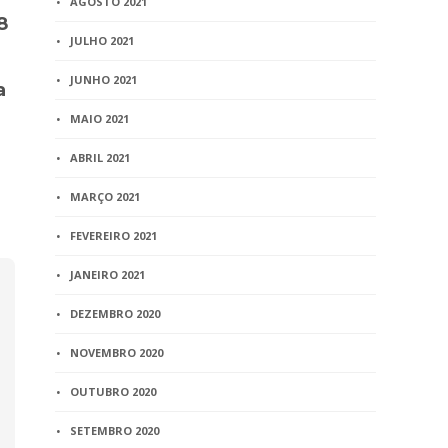
AGOSTO 2021
8
Mulher que cuidou da
Concurso MG
JULHO 2021
família durante os 18 anos
1/2016 – EJE
do casamento tem direito
relação dos
JUNHO 2021
a
a pensão após o divórcio
que não c
aos exames
MAIO 2021
2 min
read
personalid
ABRIL 2021
1 min
read
MARÇO 2021
FEVEREIRO 2021
JANEIRO 2021
DEZEMBRO 2020
NOVEMBRO 2020
OUTUBRO 2020
SETEMBRO 2020