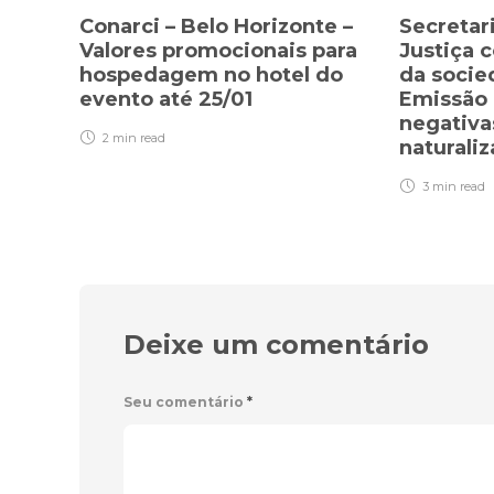
Conarci – Belo Horizonte –
Secretar
Valores promocionais para
Justiça 
hospedagem no hotel do
da socie
evento até 25/01
Emissão 
negativa
2 min
read
naturali
3 min
read
Deixe um comentário
Seu comentário
*