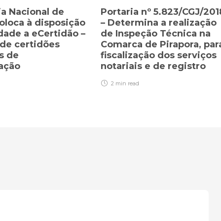
ia Nacional de
Portaria nº 5.823/CGJ/201
coloca à disposição
– Determina a realização
dade a eCertidão –
de Inspeção Técnica na
de certidões
Comarca de Pirapora, par
s de
fiscalização dos serviços
zação
notariais e de registro
2 min
read