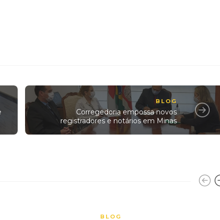
BLOG
e
Corregedoria empossa novos
registradores e notários em Minas
BLOG