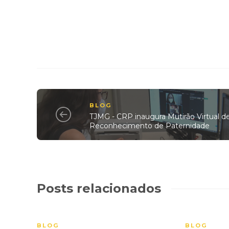
BLOG
TJMG - CRP inaugura Mutirão Virtual d
Reconhecimento de Paternidade
Posts relacionados
BLOG
BLOG