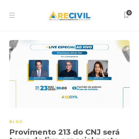
0
BLOG
Provimento 213 do CNJ será