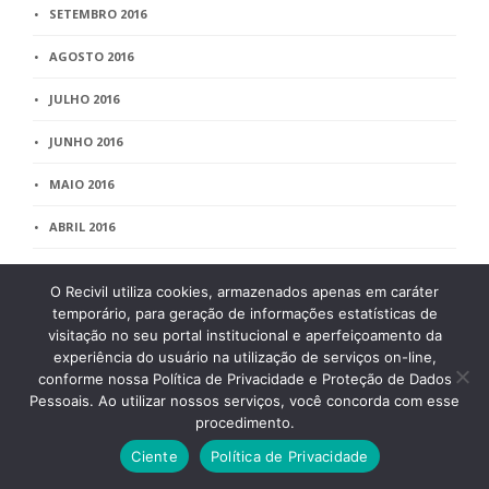
SETEMBRO 2016
AGOSTO 2016
JULHO 2016
JUNHO 2016
MAIO 2016
ABRIL 2016
MARÇO 2016
O Recivil utiliza cookies, armazenados apenas em caráter
FEVEREIRO 2016
temporário, para geração de informações estatísticas de
visitação no seu portal institucional e aperfeiçoamento da
JANEIRO 2016
experiência do usuário na utilização de serviços on-line,
conforme nossa Política de Privacidade e Proteção de Dados
DEZEMBRO 2015
Pessoais. Ao utilizar nossos serviços, você concorda com esse
procedimento.
NOVEMBRO 2015
Ciente
Política de Privacidade
OUTUBRO 2015