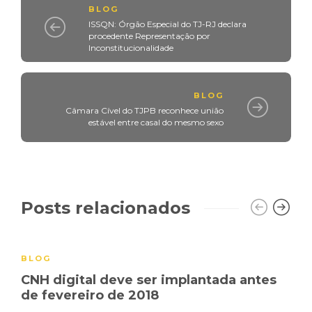
BLOG
ISSQN: Órgão Especial do TJ-RJ declara
procedente Representação por
Inconstitucionalidade
BLOG
Câmara Cível do TJPB reconhece união
estável entre casal do mesmo sexo
Posts relacionados
BLOG
CNH digital deve ser implantada antes
de fevereiro de 2018