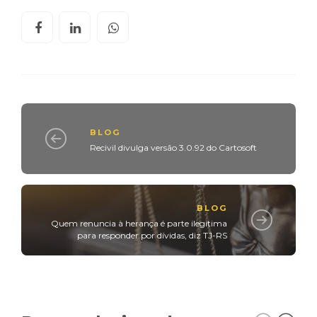
BLOG
Recivil divulga versão 3.0.92 do Cartosoft
BLOG
Quem renuncia à herança é parte ilegítima
para responder por dívidas, diz TJ-RS