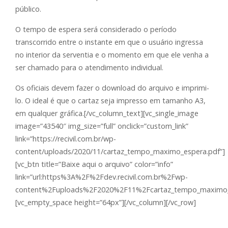
público.
O tempo de espera será considerado o período
transcorrido entre o instante em que o usuário ingressa
no interior da serventia e o momento em que ele venha a
ser chamado para o atendimento individual.
Os oficiais devem fazer o download do arquivo e imprimi-
lo. O ideal é que o cartaz seja impresso em tamanho A3,
em qualquer gráfica.[/vc_column_text][vc_single_image
image=”43540″ img_size=”full” onclick=”custom_link”
link=”https://recivil.com.br/wp-
content/uploads/2020/11/cartaz_tempo_maximo_espera.pdf”]
[vc_btn title=”Baixe aqui o arquivo” color=”info”
link=”url:https%3A%2F%2Fdev.recivil.com.br%2Fwp-
content%2Fuploads%2F2020%2F11%2Fcartaz_tempo_maximo_e
[vc_empty_space height=”64px”][/vc_column][/vc_row]