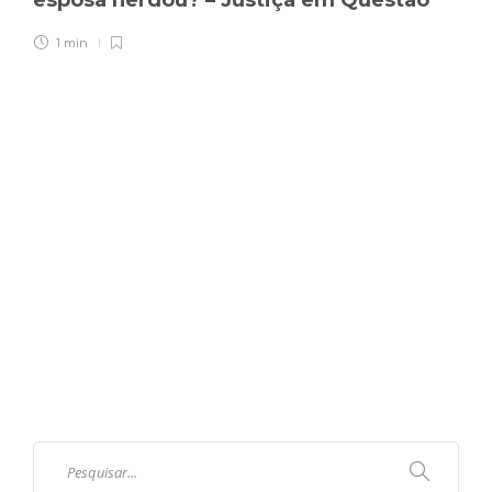
esposa herdou? – Justiça em Questão
1 min