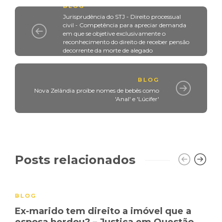
BLOG
Jurisprudência do STJ - Direito processual
civil - Competência para apreciar demanda
em que se objetive exclusivamente o
reconhecimento do direito de receber pensão
decorrente da morte de alegado
companheiro
BLOG
Nova Zelândia proíbe nomes de bebês como
'Anal' e 'Lúcifer'
Posts relacionados
BLOG
Ex-marido tem direito a imóvel que a