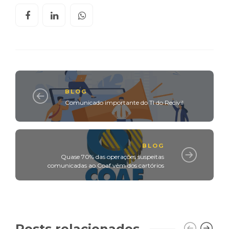
BLOG
Comunicado importante do TI do Recivil
BLOG
Quase 70% das operações suspeitas
comunicadas ao Coaf vêm dos cartórios
Posts relacionados