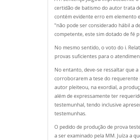
certidão de batismo do autor trata 
contém evidente erro em elemento es
"não pode ser considerado hábil a des
competente, este sim dotado de fé pú
No mesmo sentido, o voto do i. Rel
provas suficientes para o atendiment
No entanto, deve-se ressaltar que a
corroborarem a tese do requerente n
autor pleiteou, na exordial, a produ
além de expressamente ter requerido
testemunhal, tendo inclusive aprese
testemunhas.
O pedido de produção de prova test
a ser examinado pela MM. Juíza a qu