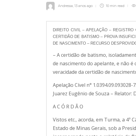
Andressa
,
13 anos ago
10 min
read
DIREITO CIVIL – APELAÇÃO – REGISTRO 
CERTIDÃO DE BATISMO – PROVA INSUFIC
DE NASCIMENTO – RECURSO DESPROVID
– A certidão de batismo, isoladament
de nascimento do apelante, e não é 
veracidade da certidão de nasciment
Apelação Cível n° 1.0394.09.093028
Juarez Eugênio de Souza – Relator: 
A C Ó R D Ã O
Vistos etc., acorda, em Turma, a 4ª C
Estado de Minas Gerais, sob a Pres