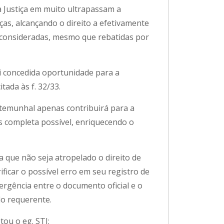
à Justiça em muito ultrapassam a
ças, alcançando o direito a efetivamente
 consideradas, mesmo que rebatidas por
oi concedida oportunidade para a
tada às f. 32/33.
stemunhal apenas contribuirá para a
s completa possível, enriquecendo o
a que não seja atropelado o direito de
rificar o possível erro em seu registro de
rgência entre o documento oficial e o
lo requerente.
tou o eg. STJ: