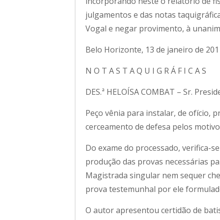
incorporando neste o relatório de fl
julgamentos e das notas taquigráfica
Vogal e negar provimento, à unanim
Belo Horizonte, 13 de janeiro de 2011
N O T A S T A Q U I G R Á F I C A S
DES.ª HELOÍSA COMBAT – Sr. Preside
Peço vênia para instalar, de ofício, 
cerceamento de defesa pelos motivo
Do exame do processado, verifica-se
produção das provas necessárias par
Magistrada singular nem sequer che
prova testemunhal por ele formulado
O autor apresentou certidão de batis