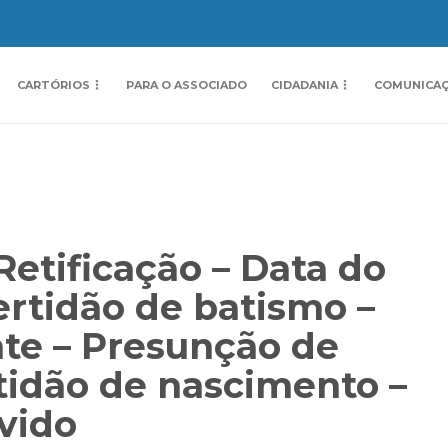
CARTÓRIOS
PARA O ASSOCIADO
CIDADANIA
COMUNICA
 Retificação – Data do
ertidão de batismo –
nte – Presunção de
tidão de nascimento –
ovido