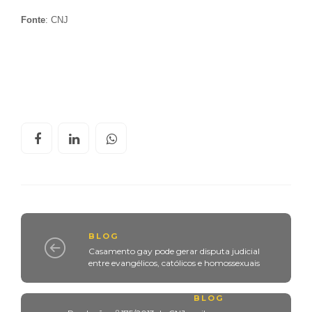
Fonte
: CNJ
BLOG
Casamento gay pode gerar disputa judicial
entre evangélicos, católicos e homossexuais
BLOG