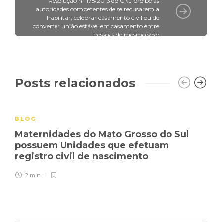
Resolução nº 175/2013 do CNJ proibe as
autoridades competentes de se recusarem a
habilitar, celebrar casamento civil ou de
converter união estável em casamento entre
pessoas de mesmo sexo
Posts relacionados
BLOG
Maternidades do Mato Grosso do Sul
possuem Unidades que efetuam
registro civil de nascimento
2 min