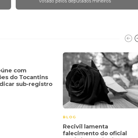
votado pelos deputados mineiros
eúne com
ções do Tocantins
dicar sub-registro
a
BLOG
Recivil lamenta
falecimento do oficial