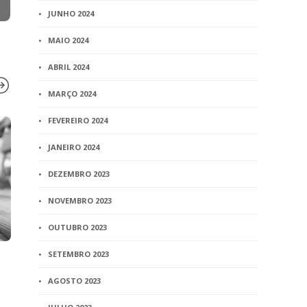
JUNHO 2024
MAIO 2024
ABRIL 2024
MARÇO 2024
FEVEREIRO 2024
BLOG
BLOG
JANEIRO 2024
Campanha quer ampliar
CNJ confirm
atuação do MP de Goiás na
registro de
DEZEMBRO 2023
investigação de
por reprodu
paternidade
NOVEMBRO 2023
2 min
read
3 min
read
OUTUBRO 2023
SETEMBRO 2023
AGOSTO 2023