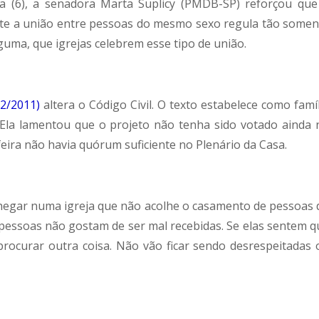
a (6), a senadora Marta Suplicy (PMDB-SP) reforçou que
ite a união entre pessoas do mesmo sexo regula tão somen
lguma, que igrejas celebrem esse tipo de união.
2/2011)
altera o Código Civil. O texto estabelece como famí
 Ela lamentou que o projeto não tenha sido votado ainda 
eira não havia quórum suficiente no Plenário da Casa.
hegar numa igreja que não acolhe o casamento de pessoas 
 pessoas não gostam de ser mal recebidas. Se elas sentem q
procurar outra coisa. Não vão ficar sendo desrespeitadas 