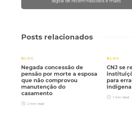
digital de recém-nascidos e mães
Posts relacionados
BLOG
BLOG
Negada concessão de
CNJ se r
pensão por morte a esposa
institui
que não comprovou
para erra
manutenção do
indígen
casamento
1 min
read
2 min
read