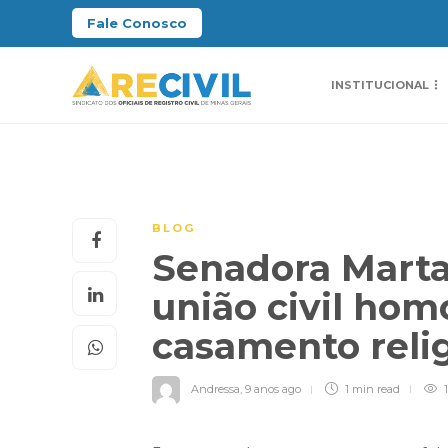
Fale Conosco
INSTITUCIONAL
BLOG
Senadora Marta
união civil hom
casamento reli
Andressa
,
9 anos ago
1 min
read
1