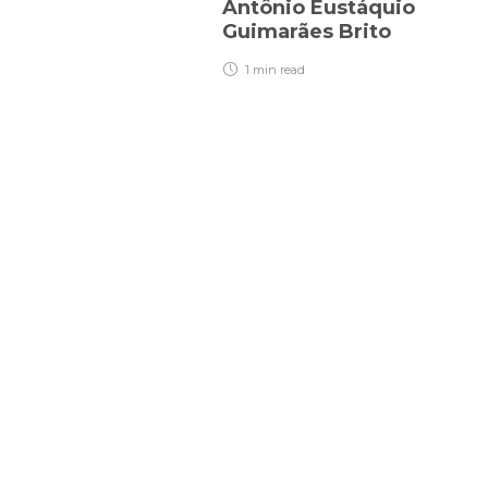
Antônio Eustáquio
Guimarães Brito
1 min
read