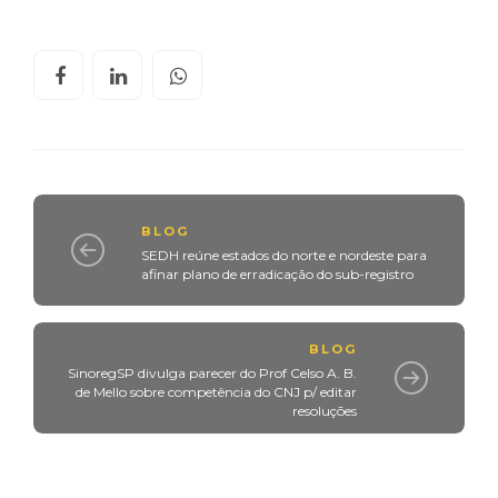
BLOG
SEDH reúne estados do norte e nordeste para
afinar plano de erradicação do sub-registro
BLOG
SinoregSP divulga parecer do Prof Celso A. B.
de Mello sobre competência do CNJ p/ editar
resoluções