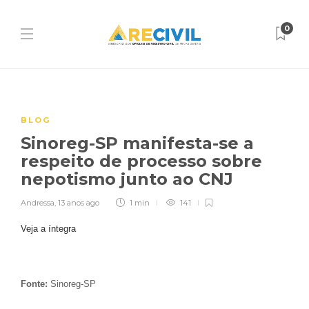
0
BLOG
Sinoreg-SP manifesta-se a
respeito de processo sobre
nepotismo junto ao CNJ
Andressa
,
13 anos ago
1 min
141
Veja a íntegra
Fonte:
Sinoreg-SP