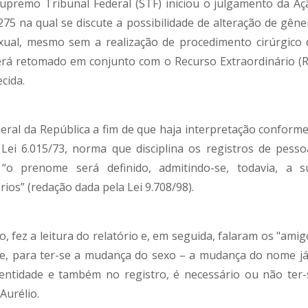
 Supremo Tribunal Federal (STF) iniciou o julgamento da Aç
4275 na qual se discute a possibilidade de alteração de gêne
exual, mesmo sem a realização de procedimento cirúrgico 
erá retomado em conjunto com o Recurso Extraordinário (R
cida.
Geral da República a fim de que haja interpretação conforme
 Lei 6.015/73, norma que disciplina os registros de pesso
 “o prenome será definido, admitindo-se, todavia, a s
rios” (redação dada pela Lei 9.708/98).
o, fez a leitura do relatório e, em seguida, falaram os "ami
r se, para ter-se a mudança do sexo – a mudança do nome já
entidade e também no registro, é necessário ou não ter-
Aurélio.