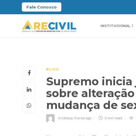
Fale Conosco
INSTITUCIONAL
BLOG
Supremo inicia
sobre alteração 
mudança de se
Andressa
,
9 anos ago
5 min
read