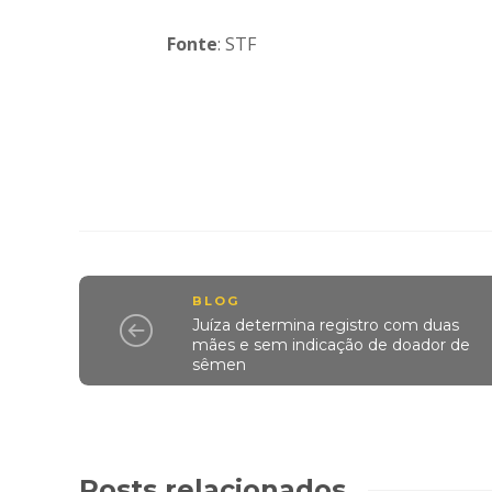
Fonte
: STF
BLOG
Juíza determina registro com duas
mães e sem indicação de doador de
sêmen
Posts relacionados