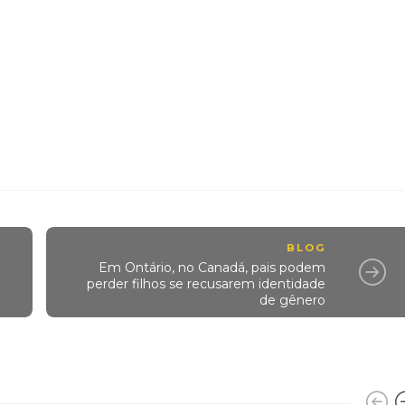
BLOG
Em Ontário, no Canadá, pais podem
perder filhos se recusarem identidade
de gênero