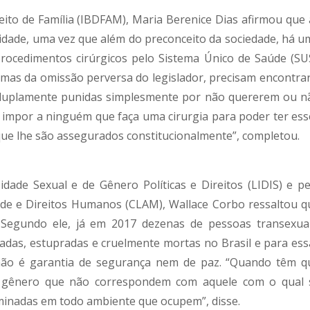
eito de Família (IBDFAM), Maria Berenice Dias afirmou que 
lidade, uma vez que além do preconceito da sociedade, há u
rocedimentos cirúrgicos pelo Sistema Único de Saúde (SUS
imas da omissão perversa do legislador, precisam encontrar
r duplamente punidas simplesmente por não quererem ou n
e impor a ninguém que faça uma cirurgia para poder ter ess
 que lhe são assegurados constitucionalmente”, completou.
dade Sexual e de Gênero Políticas e Direitos (LIDIS) e pe
de e Direitos Humanos (CLAM), Wallace Corbo ressaltou q
 Segundo ele, já em 2017 dezenas de pessoas transexuai
adas, estupradas e cruelmente mortas no Brasil e para ess
não é garantia de segurança nem de paz. “Quando têm q
gênero que não correspondem com aquele com o qual 
riminadas em todo ambiente que ocupem”, disse.