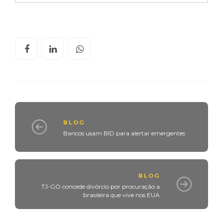
BLOG
Bancos usam BID para alertar emergentes
BLOG
TJ-GO concede divórcio por procuração a
brasileira que vive nos EUA