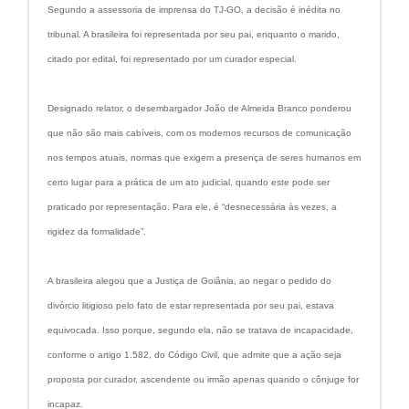
Segundo a assessoria de imprensa do TJ-GO, a decisão é inédita no
tribunal. A brasileira foi representada por seu pai, enquanto o marido,
citado por edital, foi representado por um curador especial.
Designado relator, o desembargador João de Almeida Branco ponderou
que não são mais cabíveis, com os modernos recursos de comunicação
nos tempos atuais, normas que exigem a presença de seres humanos em
certo lugar para a prática de um ato judicial, quando este pode ser
praticado por representação. Para ele, é “desnecessária às vezes, a
rigidez da formalidade”.
A brasileira alegou que a Justiça de Goiânia, ao negar o pedido do
divórcio litigioso pelo fato de estar representada por seu pai, estava
equivocada. Isso porque, segundo ela, não se tratava de incapacidade,
conforme o artigo 1.582, do Código Civil, que admite que a ação seja
proposta por curador, ascendente ou irmão apenas quando o cônjuge for
incapaz.