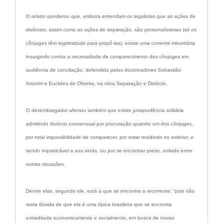
O relator ponderou que, embora entendam os legalistas que as ações de
divórcios, assim como as ações de separação, são personalíssimas (só os
cônjuges têm legitimidade para propô-las), existe uma corrente minoritária
insurgindo contra a necessidade de comparecimento dos cônjuges em
audiência de conciliação, defendida pelos doutrinadores Sebastião
Amorim e Euclides de Oliveira, na obra Separação e Divórcio.
O desembargador afirmou também que existe jurisprudência solitária
admitindo divórcio consensual por procuração quando um dos cônjuges,
por total impossibilidade de comparecer, por estar residindo no exterior, e
sendo impraticável a sua vinda, ou por se encontrar preso, exilado entre
outras situações.
Dentre elas, segundo ele, está a que se encontra a recorrente, “pois não
resta dúvida de que ela é uma típica brasileira que se encontra
extraditada economicamente e socialmente, em busca de novas