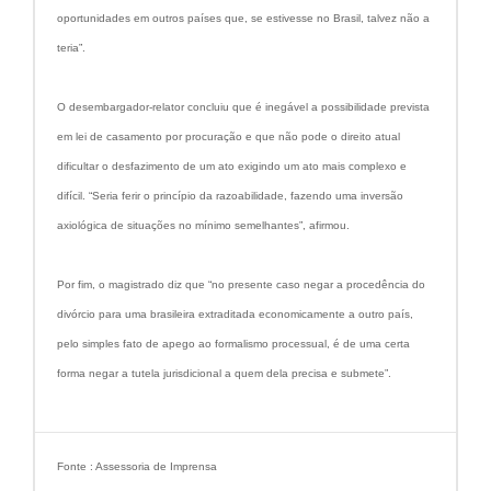
oportunidades em outros países que, se estivesse no Brasil, talvez não a
teria”.
O desembargador-relator concluiu que é inegável a possibilidade prevista
em lei de casamento por procuração e que não pode o direito atual
dificultar o desfazimento de um ato exigindo um ato mais complexo e
difícil. “Seria ferir o princípio da razoabilidade, fazendo uma inversão
axiológica de situações no mínimo semelhantes”, afirmou.
Por fim, o magistrado diz que “no presente caso negar a procedência do
divórcio para uma brasileira extraditada economicamente a outro país,
pelo simples fato de apego ao formalismo processual, é de uma certa
forma negar a tutela jurisdicional a quem dela precisa e submete”.
Fonte : Assessoria de Imprensa