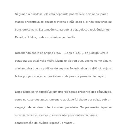
Segundo a brasileira, ela está separada por mais de dois anos, pois o
marido encontrava-se em lugar incerto e não sabido, e não tem filhos ou
bens em comum. Ela também conta que já estabeleceu residência nos
Estados Unidos, onde constituiu nova família.
Discorrendo sobre os artigos 1.542., 1.576 e 1.582, do Código Civil, a
curadora especial Neila Vieira Monteiro alegou que, em momento algum,
a lei autoriza que os pedidos de separação judicial ou de divórcio sejam
feitos por procuração em se tratando de pessoa plenamente capaz.
Disse ainda ser inadmissível um divórcio sem a presença dos cônjugues,
como no caso dos autos, em que o apelado foi citado por edital, sob a
alegação de ser desconhecido o seu paradeiro. “Tal pretensão dispensa
o consentimento, elemento essencial e personalíssimo para a
concretização do divórcio litigioso”, enfatizou.