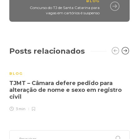
BLOG
Concurso do TJ de Santa Catarina para
vagas em cartórios é suspenso
Posts relacionados
BLOG
TJMT – Câmara defere pedido para
alteração de nome e sexo em registro
civil
3 min