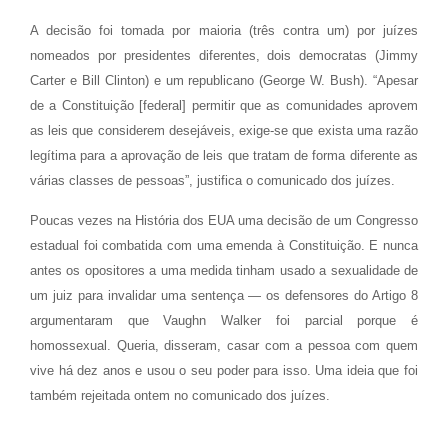
A decisão foi tomada por maioria (três contra um) por juízes
nomeados por presidentes diferentes, dois democratas (Jimmy
Carter e Bill Clinton) e um republicano (George W. Bush). “Apesar
de a Constituição [federal] permitir que as comunidades aprovem
as leis que considerem desejáveis, exige-se que exista uma razão
legítima para a aprovação de leis que tratam de forma diferente as
várias classes de pessoas”, justifica o comunicado dos juízes.
Poucas vezes na História dos EUA uma decisão de um Congresso
estadual foi combatida com uma emenda à Constituição. E nunca
antes os opositores a uma medida tinham usado a sexualidade de
um juiz para invalidar uma sentença — os defensores do Artigo 8
argumentaram que Vaughn Walker foi parcial porque é
homossexual. Queria, disseram, casar com a pessoa com quem
vive há dez anos e usou o seu poder para isso. Uma ideia que foi
também rejeitada ontem no comunicado dos juízes.