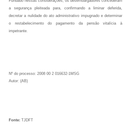
Fundado nessas considerações, os desembargadores concederam
a segurança pleiteada para, confirmando a liminar deferida,
decretar a nulidade do ato administrativo impugnado e determinar
o restabelecimento do pagamento da pensão vitalícia à
impetrante.
Nº do processo: 2008 00 2 016632-1MSG
Autor: (AB)
Fonte:
TJDFT