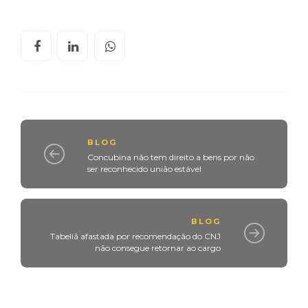
BLOG
Concubina não tem direito a bens por não
ser reconhecido união estável
BLOG
Tabeliã afastada por recomendação do CNJ
não consegue retornar ao cargo