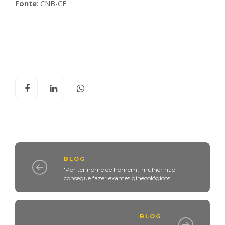
Fonte
: CNB-CF
BLOG
'Por ter nome de homem', mulher não
consegue fazer exames ginecológicos
BLOG