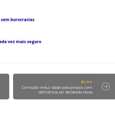
 sem burocracias
cada vez mais seguro
BLOG
Comissão reduz idade para pessoa com
deficiência ser declarada idosa