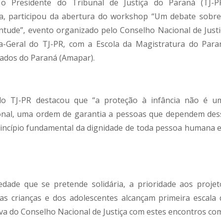
 o Presidente do Tribunal de Justiça do Paraná (TJ-PR
, participou da abertura do workshop “Um debate sobre
entude”, evento organizado pelo Conselho Nacional de Justi
a-Geral do TJ-PR, com a Escola da Magistratura do Para
ados do Paraná (Amapar).
do TJ-PR destacou que “a proteção à infância não é u
ional, uma ordem de garantia a pessoas que dependem des
rincípio fundamental da dignidade de toda pessoa humana 
ade que se pretende solidária, a prioridade aos projet
as crianças e dos adolescentes alcançam primeira escala 
ativa do Conselho Nacional de Justiça com estes encontros c