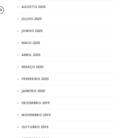
AGOSTO 2020
JULHO 2020
JUNHO 2020
BLOG
BLOG
Particulares podem
TJRO confi
MAIO 2020
discutir posse de imóvel
homologaçã
localizado em área
ABRIL 2020
concurso pa
pública
extrajudici
MARÇO 2020
4 min
read
2 min
read
FEVEREIRO 2020
JANEIRO 2020
DEZEMBRO 2019
NOVEMBRO 2019
OUTUBRO 2019