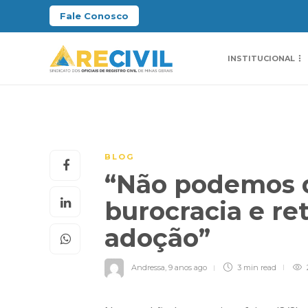
Fale Conosco
INSTITUCIONAL
BLOG
“Não podemos d
burocracia e re
adoção”
Andressa
,
9 anos ago
3 min
read