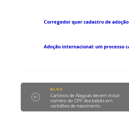
Corregedor quer cadastro de adoção
Adoção internacional: um processo 
BLOG
Cartórios de Alagoas devem incluir
número do CPF dos bebês em
certidões de nascimento