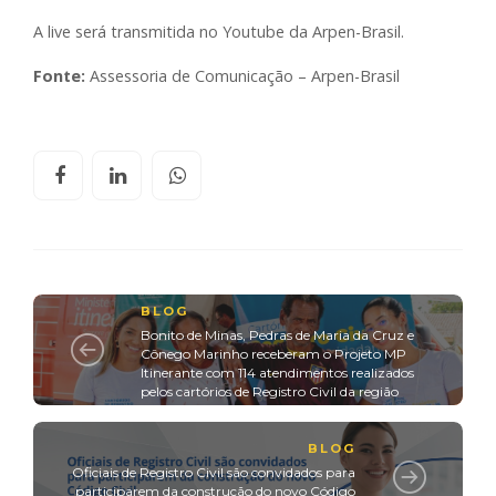
A live será transmitida no Youtube da Arpen-Brasil.
Fonte:
Assessoria de Comunicação – Arpen-Brasil
BLOG
Bonito de Minas, Pedras de Maria da Cruz e
Cônego Marinho receberam o Projeto MP
Itinerante com 114 atendimentos realizados
pelos cartórios de Registro Civil da região
BLOG
Oficiais de Registro Civil são convidados para
participarem da construção do novo Código