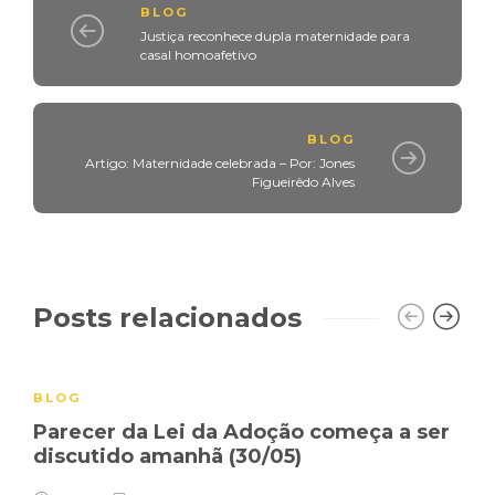
BLOG
Justiça reconhece dupla maternidade para
casal homoafetivo
BLOG
Artigo: Maternidade celebrada – Por: Jones
Figueirêdo Alves
Posts relacionados
BLOG
Parecer da Lei da Adoção começa a ser
discutido amanhã (30/05)