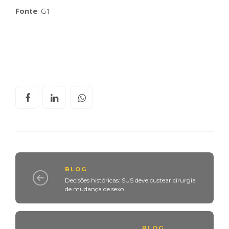
Fonte
: G1
BLOG
Decisões históricas: SUS deve custear cirurgia
de mudança de sexo
BLOG