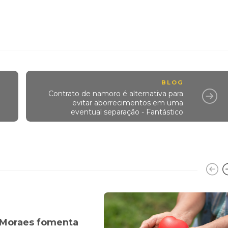
BLOG
Contrato de namoro é alternativa para
evitar aborrecimentos em uma
eventual separação - Fantástico
 Moraes fomenta