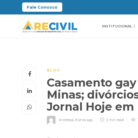
Fale Conosco
INSTITUCIONAL
BLOG
Casamento gay
Minas; divórci
Jornal Hoje em
Andressa
,
8 anos ago
2 min
read