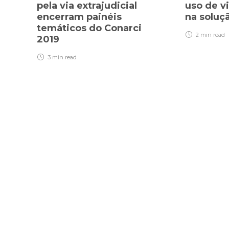
pela via extrajudicial
uso de vi
encerram painéis
na soluç
temáticos do Conarci
2 min
read
2019
3 min
read