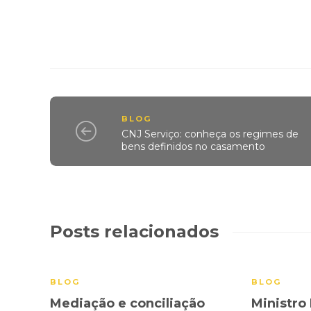
BLOG
CNJ Serviço: conheça os regimes de
bens definidos no casamento
Posts relacionados
BLOG
BLOG
Mediação e conciliação
Ministro