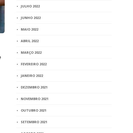
complicação – Por Rogério
sede do Cu
JULHO 2022
Portugal Bacellar
Cartosoft e
JUNHO 2022
3 min
read
2 min
read
MAIO 2022
ABRIL 2022
MARÇO 2022
e
FEVEREIRO 2022
JANEIRO 2022
DEZEMBRO 2021
NOVEMBRO 2021
OUTUBRO 2021
SETEMBRO 2021