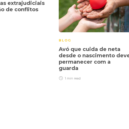
as extrajudiciais
ão de conflitos
BLOG
Avó que cuida de neta
desde o nascimento dev
permanecer com a
guarda
1 min
read