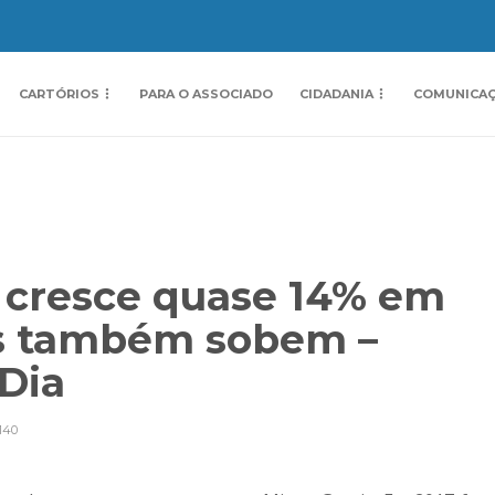
CARTÓRIOS
PARA O ASSOCIADO
CIDADANIA
COMUNICA
 cresce quase 14% em
os também sobem –
 Dia
140